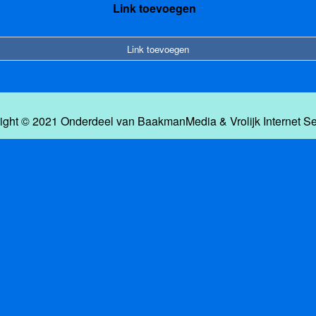
Link toevoegen
Link toevoegen
ight © 2021 Onderdeel van
BaakmanMedia
&
Vrolijk Internet S