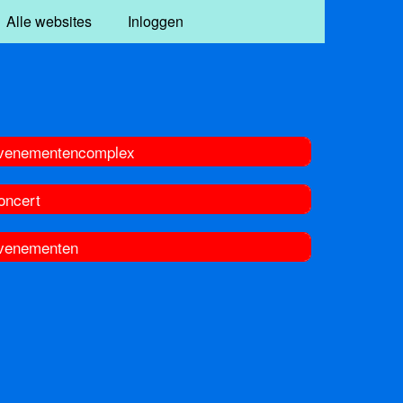
Alle websites
Inloggen
venementencomplex
oncert
venementen