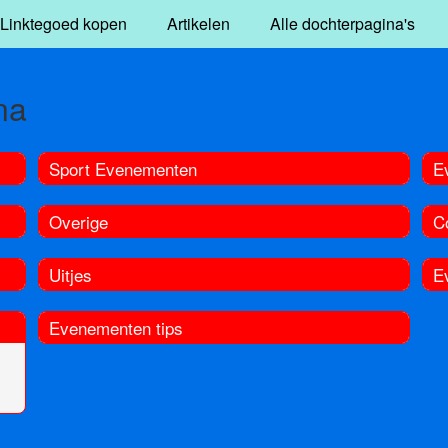
Linktegoed kopen
Artikelen
Alle dochterpagina's
na
Sport Evenementen
E
Overige
C
Uitjes
E
Evenementen tips