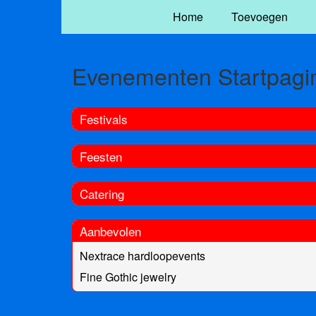
Home
Toevoegen
Evenementen Startpagi
Festivals
Feesten
Catering
Aanbevolen
Nextrace hardloopevents
Fine Gothic jewelry